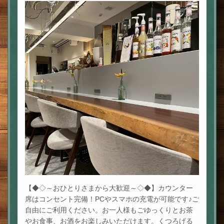
With
東京都台東区駒形２-6-7 AI.Bビル1階
https://with-asakusa.owst.jp/
お店情報をコピー
閉じる
【◆◇～おひとりさまから大歓迎～◇◆】カウンター
席はコンセント完備！PCやスマホの充電が可能です♪ご
自由にご利用ください。お一人様もごゆっくりとお茶
やお食事、お酒をお楽しみいただけます。くつろげる