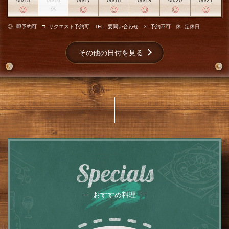
08/15
08/16
08/17
08/18
08/19
08/20
08/21
◎
休
◎
◎
◎
◎
◎
◎
即予約可
□
リクエスト予約可
TEL
要問い合わせ
×
予約不可
休
定休日
その他の日付を見る
Specials
おすすめ料理