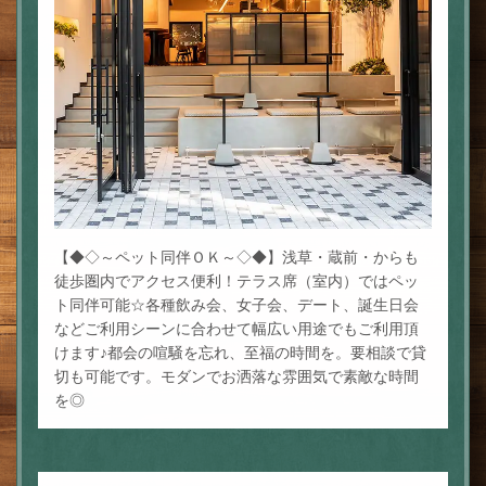
【◆◇～ペット同伴ＯＫ～◇◆】浅草・蔵前・からも
徒歩圏内でアクセス便利！テラス席（室内）ではペッ
ト同伴可能☆各種飲み会、女子会、デート、誕生日会
などご利用シーンに合わせて幅広い用途でもご利用頂
けます♪都会の喧騒を忘れ、至福の時間を。要相談で貸
切も可能です。モダンでお洒落な雰囲気で素敵な時間
を◎
この店舗情報をシェアする