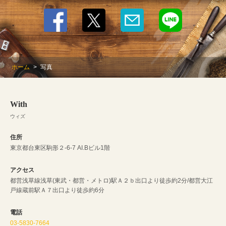
ホーム
写真
With
ウィズ
住所
東京都台東区駒形２-6-7 AI.Bビル1階
アクセス
都営浅草線浅草(東武・都営・メトロ)駅Ａ２ｂ出口より徒歩約2分/都営大江
戸線蔵前駅Ａ７出口より徒歩約6分
電話
03-5830-7664