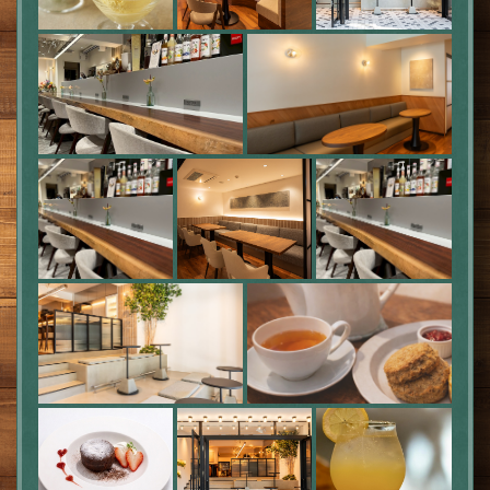
この店舗情報をシェアする
写真 | With
東京都台東区駒形２-6-7 AI.Bビル1階
https://with-asakusa.owst.jp/gallery
お店情報をコピー
閉じる