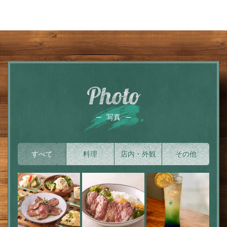
Photo
写真
すべて
料理
店内・外観
その他