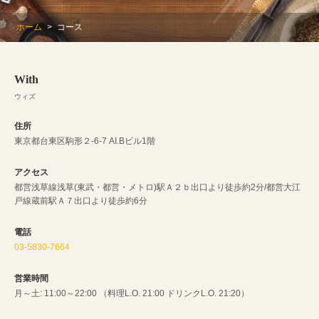
コース | With
ホーム
コース
東京都台東区駒形２-6-7 AI.Bビル1階
https://with-asakusa.owst.jp/courses
With
お店情報をコピー
ウィズ
住所
東京都台東区駒形２-6-7 AI.Bビル1階
アクセス
都営浅草線浅草(東武・都営・メトロ)駅Ａ２ｂ出口より徒歩約2分/都営大江
閉じる
戸線蔵前駅Ａ７出口より徒歩約6分
電話
03-5830-7664
営業時間
月～土: 11:00～22:00 （料理L.O. 21:00 ドリンクL.O. 21:20）