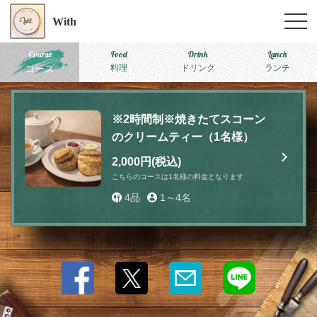
With
Course
Food
Drink
Lunch
コース
料理
ドリンク
ランチ
※2時間制※焼きたてスコーン
のクリームティー（1名様）
2,000円
(税込)
こちらのコースは1名様の料金となります
4品
1～4名
この店舗情報をシェアする